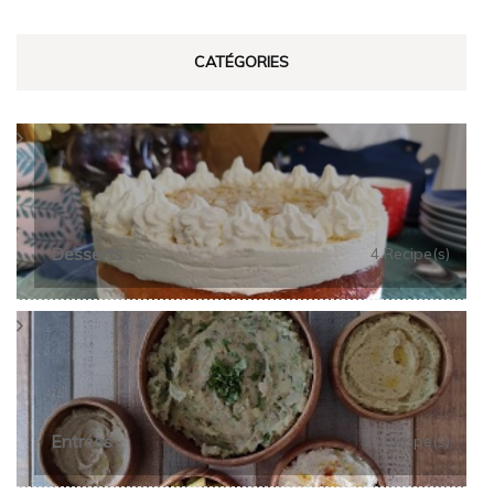
CATÉGORIES
Desserts
4 Recipe(s)
Entrées
13 Recipe(s)