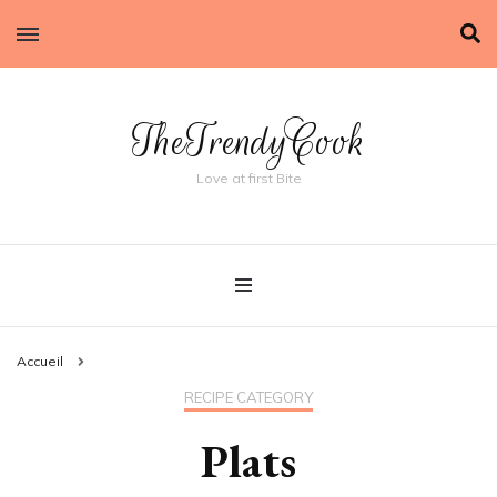
TheTrendyCook
Love at first Bite
Accueil
RECIPE CATEGORY
Plats