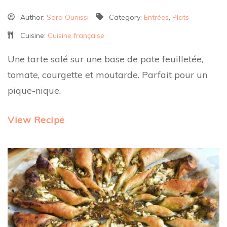
Author:
Sara Ounissi
Category:
Entrées
,
Plats
Cuisine:
Cuisine française
Une tarte salé sur une base de pate feuilletée,
tomate, courgette et moutarde. Parfait pour un
pique-nique.
View Recipe