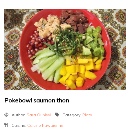
Pokebowl saumon thon
Author:
Sara Ounissi
Category:
Plats
Cuisine:
Cuisine hawaïenne