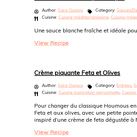
Author:
Sara Ounissi
Category:
Sauces/Di
Cuisine:
Cuisine méditerranéenne
,
Cuisine méxi
Une sauce blanche fraîche et idéale po
View Recipe
Crème piquante Feta et Olives
Author:
Sara Ounissi
Category:
Entrées
,
S
Cuisine:
Cuisine inspiration personnelle
,
Cuisin
Pour changer du classique Houmous en 
Feta et aux olives, avec une petite point
inspiré d’une crème de feta dégustée à 
View Recipe