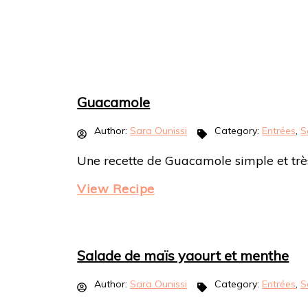
Guacamole
Author:
Sara Ounissi
Category:
Entrées
,
S
Une recette de Guacamole simple et très 
View Recipe
Salade de maïs yaourt et menthe
Author:
Sara Ounissi
Category:
Entrées
,
S