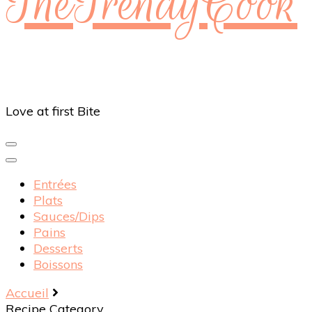
TheTrendyCook
Love at first Bite
Entrées
Plats
Sauces/Dips
Pains
Desserts
Boissons
Accueil
Recipe Category