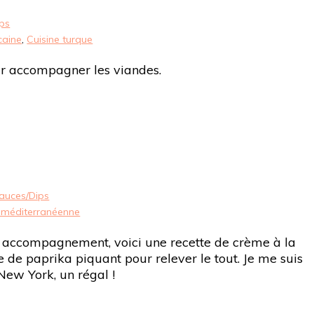
ps
caine
,
Cuisine turque
ur accompagner les viandes.
auces/Dips
e méditerranéenne
accompagnement, voici une recette de crème à la
e de paprika piquant pour relever le tout. Je me suis
New York, un régal !