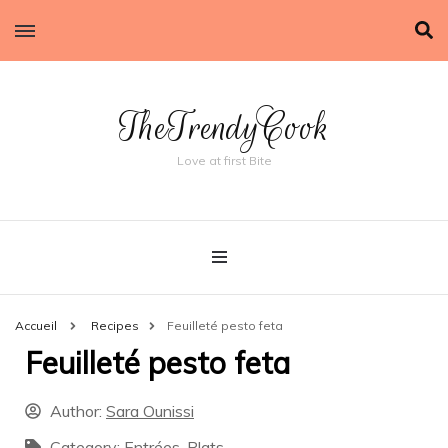
TheTrendyCook
Love at first Bite
Accueil
Recipes
Feuilleté pesto feta
Feuilleté pesto feta
Author:
Sara Ounissi
Category:
Entrées
,
Plats