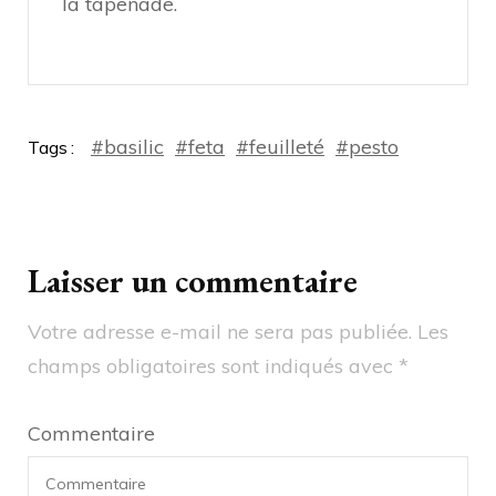
la tapenade.
#basilic
#feta
#feuilleté
#pesto
Tags
Laisser un commentaire
Votre adresse e-mail ne sera pas publiée.
Les
champs obligatoires sont indiqués avec
*
Commentaire