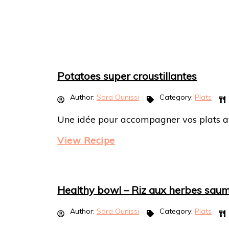
Potatoes super croustillantes
Author:
Sara Ounissi
Category:
Plats
Une idée pour accompagner vos plats ave
View Recipe
Healthy bowl – Riz aux herbes saum
Author:
Sara Ounissi
Category:
Plats