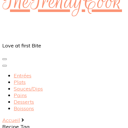
TheTrendyCook
Love at first Bite
Entrées
Plats
Sauces/Dips
Pains
Desserts
Boissons
Accueil
Recipe Tag