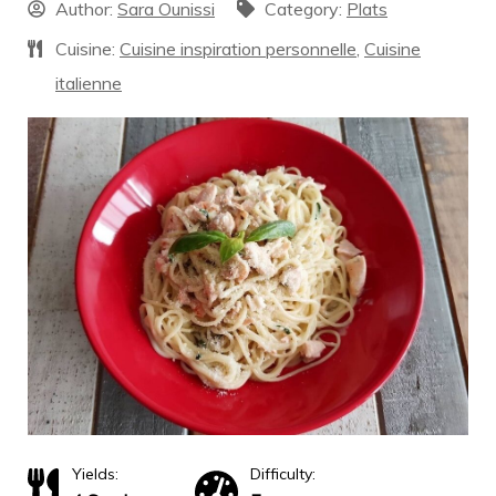
Author:
Sara Ounissi
Category:
Plats
Cuisine:
Cuisine inspiration personnelle
,
Cuisine
italienne
Yields:
Difficulty: